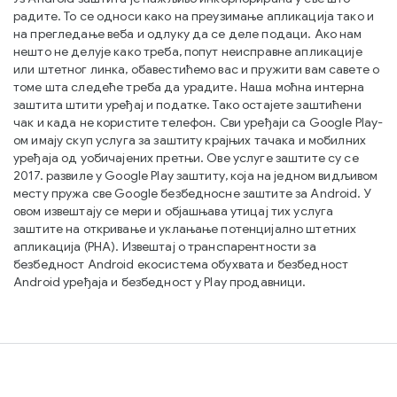
радите. То се односи како на преузимање апликација тако и
на прегледање веба и одлуку да се деле подаци. Ако нам
нешто не делује како треба, попут неисправне апликације
или штетног линка, обавестићемо вас и пружити вам савете о
томе шта следеће треба да урадите. Наша моћна интерна
заштита штити уређај и податке. Тако остајете заштићени
чак и када не користите телефон. Сви уређаји са Google Play-
ом имају скуп услуга за заштиту крајњих тачака и мобилних
уређаја од уобичајених претњи. Ове услуге заштите су се
2017. развиле у Google Play заштиту, која на једном видљивом
месту пружа све Google безбедносне заштите за Android. У
овом извештају се мери и објашњава утицај тих услуга
заштите на откривање и уклањање потенцијално штетних
апликација (PHA). Извештај о транспарентности за
безбедност Android екосистема обухвата и безбедност
Android уређаја и безбедност у Play продавници.