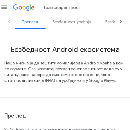
menu
Транспарентност
Преглед
Безбедност уређаја
Безбедност 
Безбедност Android екосистема
Наша мисија је да заштитимо милијарде Android уређаја који
се користе. Овај извештај пружа транспарентност када су у
питању наши напори да смањимо стопе потенцијално
штетних апликација (PHA) на уређајима и у Google Play-у.
Преглед
Уз Android заштита је пажљиво инкорпорирана у све што