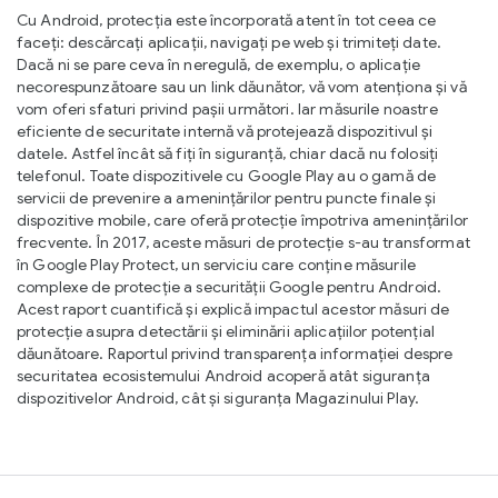
Cu Android, protecția este încorporată atent în tot ceea ce
faceți: descărcați aplicații, navigați pe web și trimiteți date.
Dacă ni se pare ceva în neregulă, de exemplu, o aplicație
necorespunzătoare sau un link dăunător, vă vom atenționa și vă
vom oferi sfaturi privind pașii următori. Iar măsurile noastre
eficiente de securitate internă vă protejează dispozitivul și
datele. Astfel încât să fiți în siguranță, chiar dacă nu folosiți
telefonul. Toate dispozitivele cu Google Play au o gamă de
servicii de prevenire a amenințărilor pentru puncte finale și
dispozitive mobile, care oferă protecție împotriva amenințărilor
frecvente. În 2017, aceste măsuri de protecție s-au transformat
în Google Play Protect, un serviciu care conține măsurile
complexe de protecție a securității Google pentru Android.
Acest raport cuantifică și explică impactul acestor măsuri de
protecție asupra detectării și eliminării aplicațiilor potențial
dăunătoare. Raportul privind transparența informației despre
securitatea ecosistemului Android acoperă atât siguranța
dispozitivelor Android, cât și siguranța Magazinului Play.