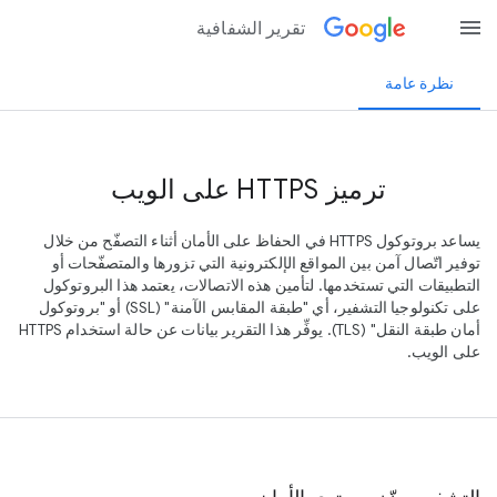
menu
تقرير الشفافية
نظرة عامة
ترميز HTTPS على الويب
يساعد بروتوكول HTTPS في الحفاظ على الأمان أثناء التصفّح من خلال
توفير اتّصال آمن بين المواقع الإلكترونية التي تزورها والمتصفّحات أو
التطبيقات التي تستخدمها. لتأمين هذه الاتصالات، يعتمد هذا البروتوكول
على تكنولوجيا التشفير، أي "طبقة المقابس الآمنة" (SSL) أو "بروتوكول
أمان طبقة النقل" (TLS). يوفِّر هذا التقرير بيانات عن حالة استخدام HTTPS
على الويب.