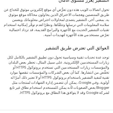
التشفير يعزّز مستوى الأمان
تحول اتصالات الويب هذه دون تعرُّض أي موقع إلكتروني موثوق للخداع عن
طريق المتنصتين وهجمات الاختراق الذين يحاولون محاكاة موقع موثوق
به. بمعنى آخر، التشفير يتصدى لمحاولات اعتراض معلوماتك ويضمن
سلامة المعلومات التي ترسلها وتتلقّاها. ونظرًا لعدم توفّر إمكانية استخدام
تقنيات التشفير الحديث مع الأجهزة والبرامج القديمة، قد تزداد احتمالية
تعرّض مستخدمي هذه الأجهزة لتهديدات أمنية.
العوائق التي تعترض طريق التشفير
توجد عدة تحديات تقنية وسياسية تحول دون تطبيق التشفير بالكامل لكل
زيارات المستخدمين الإلكترونية. على سبيل المثال، تحظر بعض البلدان
والمؤسسات زيارات المستخدمين التي تستخدم بروتوكول HTTPS أو
تخفِّض من انتشارها. كما أن بعض الشركات والمؤسسات تنقصها موارد
تقنية لتنفيذ التشفير باستخدام بروتوكول HTTPS أو لا تعتبر ذلك أمرًا له
أولوية. وفي Google، يمكن أن تتضمن إدارة الشهادات لمنتجات مثل
Blogger بعض الصعوبات لأنه يمكن للمستخدم استخدام نطاق غير تابع
لشركة Google وقد لا يتوافق هذا النطاق مع بروتوكول HTTPS.