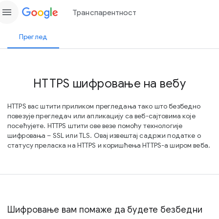
menu
Транспарентност
Преглед
HTTPS шифровање на вебу
HTTPS вас штити приликом прегледања тако што безбедно
повезује прегледач или апликацију са веб-сајтовима које
посећујете. HTTPS штити ове везе помоћу технологије
шифровања – SSL или TLS. Овај извештај садржи податке о
статусу преласка на HTTPS и коришћења HTTPS-а широм веба.
Шифровање вам помаже да будете безбедни