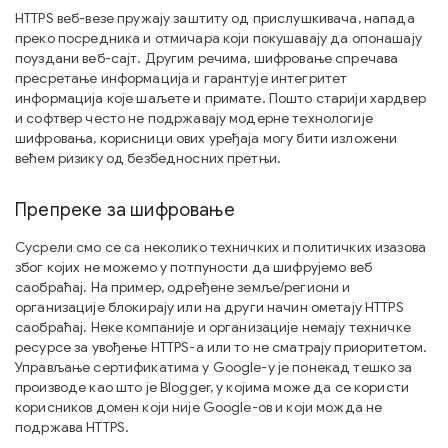
HTTPS веб-везе пружају заштиту од прислушкивача, напада
преко посредника и отмичара који покушавају да опонашају
поуздани веб-сајт. Другим речима, шифровање спречава
пресретање информација и гарантује интегритет
информација које шаљете и примате. Пошто старији хардвер
и софтвер често не подржавају модерне технологије
шифровања, корисници ових уређаја могу бити изложени
већем ризику од безбедносних претњи.
Препреке за шифровање
Сусрели смо се са неколико техничких и политичких изазова
због којих не можемо у потпуности да шифрујемо веб
саобраћај. На пример, одређене земље/региони и
организације блокирају или на други начин ометају HTTPS
саобраћај. Неке компаније и организације немају техничке
ресурсе за увођење HTTPS-а или то не сматрају приоритетом.
Управљање сертификатима у Google-у је понекад тешко за
производе као што је Blogger, у којима може да се користи
корисников домен који није Google-ов и који можда не
подржава HTTPS.