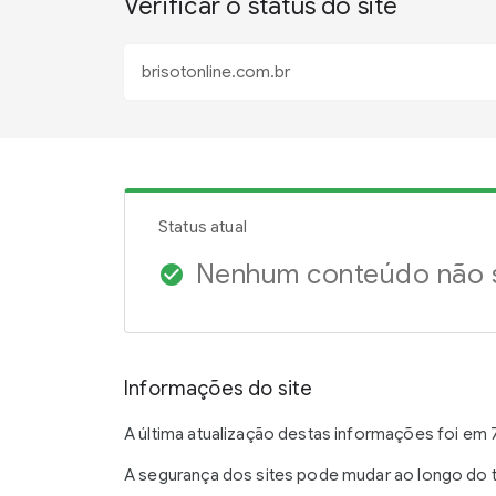
Verificar o status do site
Status atual
Nenhum conteúdo não s
check_circle
Informações do site
A última atualização destas informações foi em 7
A segurança dos sites pode mudar ao longo do t