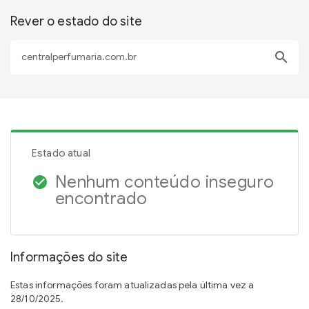
Rever o estado do site
search
Estado atual
Nenhum conteúdo inseguro
check_circle
encontrado
Informações do site
Estas informações foram atualizadas pela última vez a
28/10/2025.