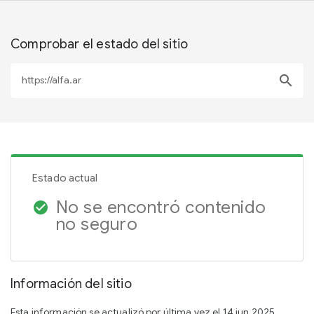
Comprobar el estado del sitio
search
Estado actual
No se encontró contenido
check_circle
no seguro
Información del sitio
Esta información se actualizó por última vez el 14 jun 2025.