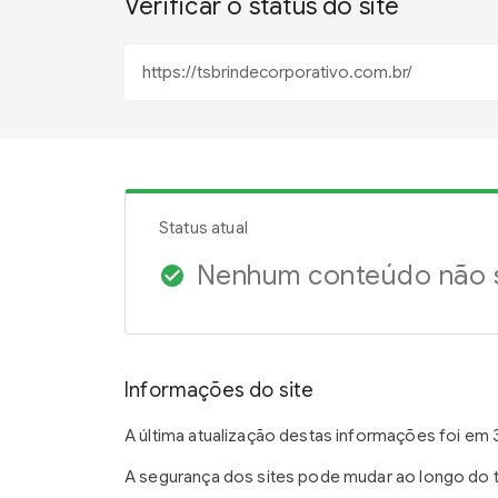
Verificar o status do site
Status atual
Nenhum conteúdo não s
check_circle
Informações do site
A última atualização destas informações foi em 3
A segurança dos sites pode mudar ao longo do t