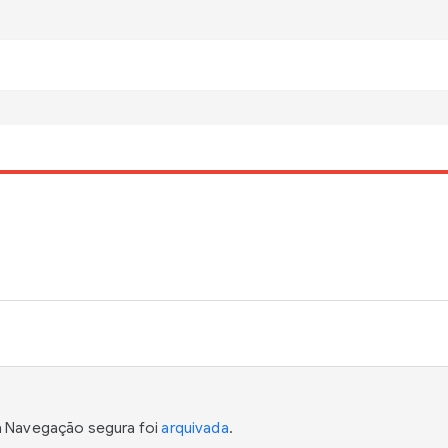
da Navegação segura foi
arquivada
.