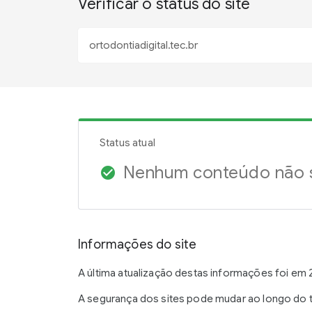
Verificar o status do site
Status atual
Nenhum conteúdo não s
check_circle
Informações do site
A última atualização destas informações foi em 2
A segurança dos sites pode mudar ao longo do t