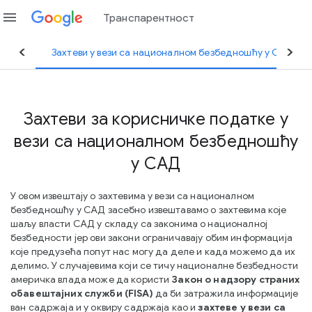
menu
Транспарентност
зећа
Захтеви у вези са националном безбедношћу у САД
Захтеви за корисничке податке у
вези са националном безбедношћу
у САД
У овом извештају о захтевима у вези са националном
безбедношћу у САД засебно извештавамо о захтевима које
шаљу власти САД у складу са законима о националној
безбедности јер ови закони ограничавају обим информација
које предузећа попут нас могу да деле и када можемо да их
делимо. У случајевима који се тичу националне безбедности
америчка влада може да користи
Закон о надзору страних
обавештајних служби (FISA)
да би затражила информације
ван садржаја и у оквиру садржаја као и
захтеве у вези са